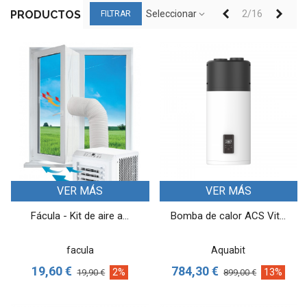
Anterior
Sigui
Seleccionar
2/16
PRODUCTOS
FILTRAR
VER MÁS
VER MÁS
Fácula - Kit de aire a...
Bomba de calor ACS Vit...
facula
Aquabit
19,60 €
784,30 €
2%
13%
19,90 €
899,00 €