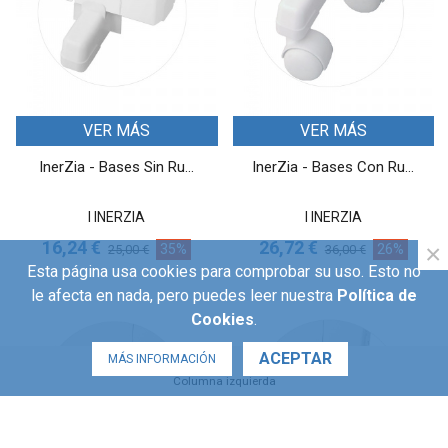
VER MÁS
VER MÁS
InerZia - Bases Sin Ru...
InerZia - Bases Con Ru...
I INERZIA
I INERZIA
16,24 €
26,72 €
×
35%
26%
25,00 €
36,00 €
Esta página usa cookies para comprobar su uso. Esto no
le afecta en nada, pero puedes leer nuestra
Política de
Cookies
.
ACEPTAR
MÁS INFORMACIÓN
Columna izquierda