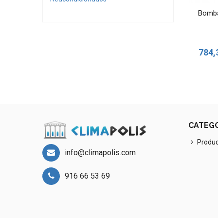
Bomba 
784,
CATEG
Produ
info@climapolis.com
916 66 53 69