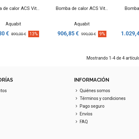
VER MÁS
VER MÁS
de calor ACS Vit...
Bomba de calor ACS Vit...
Bomba 
Aquabit
Aquabit
30 €
906,85 €
1.029,
13%
9%
899,00 €
999,00 €
Mostrando
1
-4 de 4 artícul
ORÍAS
INFORMACIÓN
ctos
Quiénes somos
Términos y condiciones
Pago seguro
Envíos
FAQ