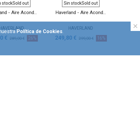
VER MÁS
VER MÁS
n stockSold out
Sin stockSold out
and - Aire Acond...
Haverland - Aire Acond...
×
HAVERLAND
HAVERLAND
 nuestra
Política de Cookies
.
0 €
249,80 €
26%
16%
289,00 €
299,00 €
VER MÁS
VER MÁS
n stockSold out
Sin stockSold out
 - Aire acondici...
Fácula - Aire acondici...