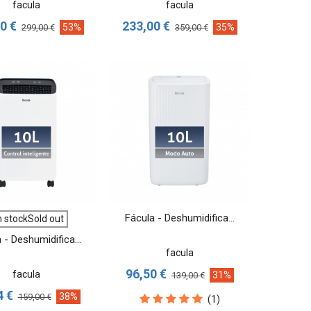
facula
facula
0 €
233,00 €
53%
35%
299,00 €
359,00 €
VER MÁS
VER MÁS
Fácula - Deshumidifica...
n stockSold out
 - Deshumidifica...
facula
96,50 €
facula
31%
139,00 €
4 €
38%
159,00 €
(1)