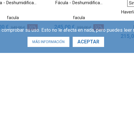
VER MÁS
VER MÁS
a - Deshumidifica...
Fácula - Deshumidifica...
Si
Haverl
facula
facula
00 €
245,00 €
30%
32%
349,00 €
359,00 €
 comprobar su uso. Esto no le afecta en nada, pero puedes leer
215,0
ACEPTAR
MÁS INFORMACIÓN
VER MÁS
VER MÁS
in stockSold out
Sin stockSold out
Si
Acondicionado Por...
Fácula - Aire acondici...
Fácula