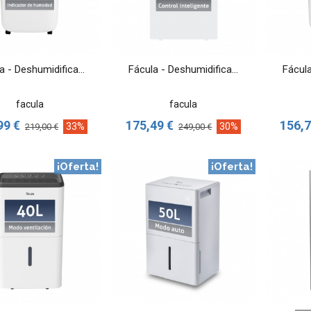
VER MÁS
VER MÁS
a - Deshumidifica...
Fácula - Deshumidifica...
Fácula
facula
facula
99 €
175,49 €
156,7
33%
30%
219,00 €
249,00 €
¡Oferta!
¡Oferta!