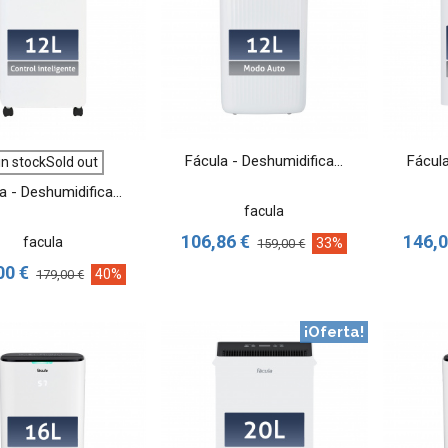
VER MÁS
VER MÁS
Fácula - Deshumidifica...
Fácula
in stockSold out
a - Deshumidifica...
facula
106,86 €
146,0
facula
33%
159,00 €
00 €
40%
179,00 €
¡Oferta!