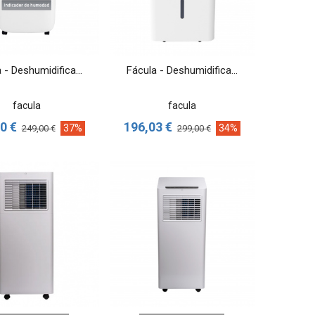
VER MÁS
VER MÁS
 - Deshumidifica...
Fácula - Deshumidifica...
facula
facula
0 €
196,03 €
37%
34%
249,00 €
299,00 €