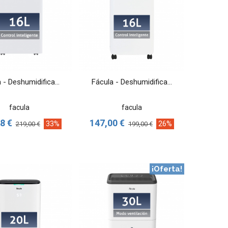
VER MÁS
VER MÁS
 - Deshumidifica...
Fácula - Deshumidifica...
facula
facula
8 €
147,00 €
33%
26%
219,00 €
199,00 €
¡Oferta!