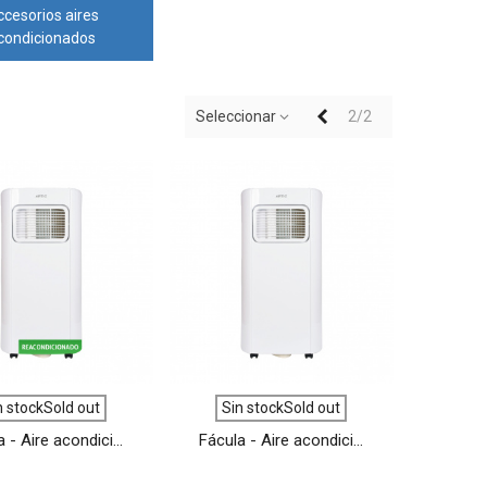
cesorios aires
condicionados
Anterior
Seleccionar
2/2
VER MÁS
VER MÁS
n stockSold out
Sin stockSold out
 - Aire acondici...
Fácula - Aire acondici...