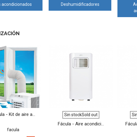
s acondicionados
Deshumidificadores
Ac
a
IZACIÓN
VER MÁS
VER MÁS
la - Kit de aire a...
Sin stockSold out
Si
Fácula - Aire acondici...
Fácula
facula