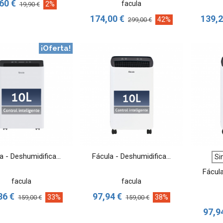
60 €
facula
2%
19,90 €
174,00 €
139,2
42%
299,00 €
¡Oferta!
VER MÁS
VER MÁS
a - Deshumidifica...
Fácula - Deshumidifica...
Si
Fácula
facula
facula
86 €
97,94 €
33%
38%
159,00 €
159,00 €
97,9