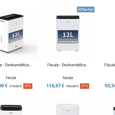
¡Oferta!
VER MÁS
VER MÁS
a - Deshumidifica...
Fácula - Deshumidifica...
Fácula
facula
facula
00 €
116,67 €
93,3
40%
31%
179,00 €
169,00 €