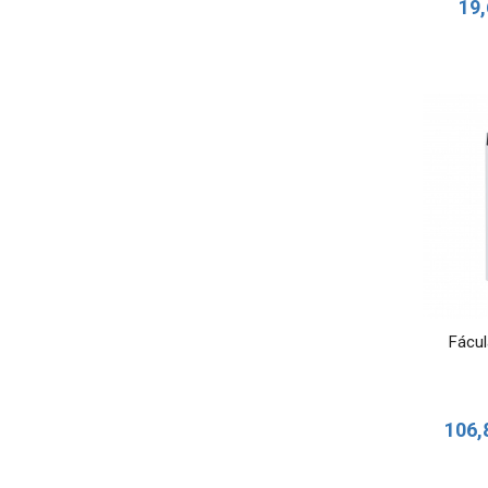
19,
Fácul
106,