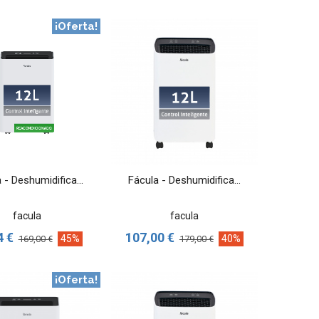
¡Oferta!
VER MÁS
VER MÁS
 - Deshumidifica...
Fácula - Deshumidifica...
facula
facula
4 €
107,00 €
45%
40%
169,00 €
179,00 €
¡Oferta!