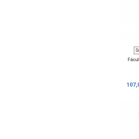
S
Fácul
107,