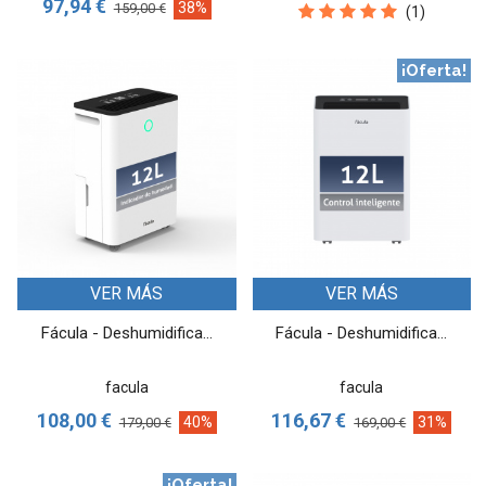
97,94 €
38%
159,00 €
(1)
¡Oferta!
VER MÁS
VER MÁS
Fácula - Deshumidifica...
Fácula - Deshumidifica...
facula
facula
108,00 €
116,67 €
40%
31%
179,00 €
169,00 €
¡Oferta!