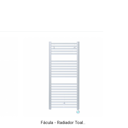
VER MÁS
Fácula - Radiador Toal...
F