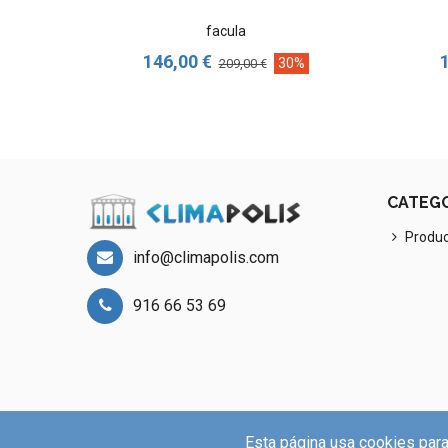
facula
146,00 €
30%
209,00 €
CATEG
Produ
info@climapolis.com
916 66 53 69
Esta página usa cookies para