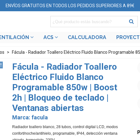
ENVÍOS GRATUITOS EN TODOS LOS PEDIDOS SUPERIORES A 89€
ENTILACIÓN
ACS
CALCULADORA
PROYEC
cos
>
Fácula - Radiador Toallero Eléctrico Fluido Blanco Programable 85
Fácula - Radiador Toallero
!
Eléctrico Fluido Blanco
Programable 850w | Boost
2h | Bloqueo de teclado |
Ventanas abiertas
Marca:
facula
Radiador toallero blanco, 28 tubos, control digital LCD, modos
confort/noche/antihielo, programable, IP44, detección ventana