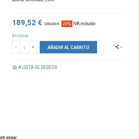
abierta, termostato, 230V.
Fácula - Radiador Toallero Eléctrico Fluido...
106,80 €
-52,20 €
159,00 €
189,52 €
24%
IVA incluido
249,00 €
En stock
-
+
AÑADIR AL CARRITO
A LISTA DE DESEOS
e PE 850W: