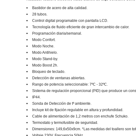
Bastidor de acero de alta calidad.
28 tubos.
Control digital programable con pantalla LCD.
Tecnología de fluido eficiente de gran intercambio de calor.
Programación diaria/semanal.
Modo Confort.
Modo Noche.
Modo Antihielo.
Modo Stand-by.
Modo Boost 2h.
Bloqueo de teclado.
Detección de ventanas abiertas.
Rango de potencia seleccionable: 7ºC - 32ºC.
Sistema de regulación proporcional (PID) que produce un cons
IP44.
Sonda de Detección de tª ambiente.
Incluye kit de fijación regulable en altura y profundidad.
Cable de alimentación de 1,2 metros con enchufe Schuko.
Termostato y termofusible de seguridad.
Dimensiones: 149,6x50x9cm. *Las medidas del toallero son tot
Voltaje 230V. Frecuencia 50Hz.