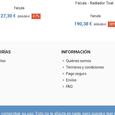
Fácula - Radiador Toal..
facula
127,30 €
facula
47%
239,00 €
190,38 €
38
309,00 €
ORÍAS
INFORMACIÓN
ctos
Quiénes somos
Términos y condiciones
Pago seguro
Envíos
FAQ
 comprobar su uso. Esto no le afecta en nada, pero puedes leer