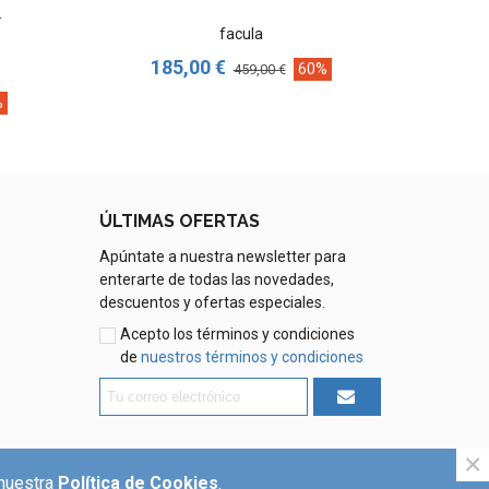
.
facula
185,00 €
1
60%
459,00 €
%
ÚLTIMAS OFERTAS
Apúntate a nuestra newsletter para
enterarte de todas las novedades,
descuentos y ofertas especiales.
Acepto los términos y condiciones
de
nuestros términos y condiciones
×
 nuestra
Política de Cookies
.